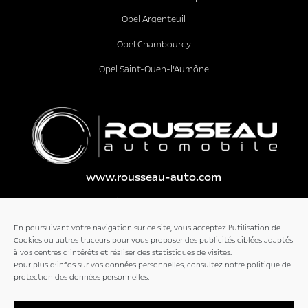
Opel Argenteuil
Opel Chambourcy
Opel Saint-Ouen-l’Aumône
www.rousseau-auto.com
Qui sommes-nous ?
En poursuivant votre navigation sur ce site, vous acceptez l’utilisation de
Plus de 50 ans d’expérience
Cookies ou autres traceurs pour vous proposer des publicités ciblées adaptés
à vos centres d’intérêts et réaliser des statistiques de visites.
dans la mobilité automobile
Pour plus d’infos sur vos données personnelles, consultez notre politique de
protection des données personnelles.