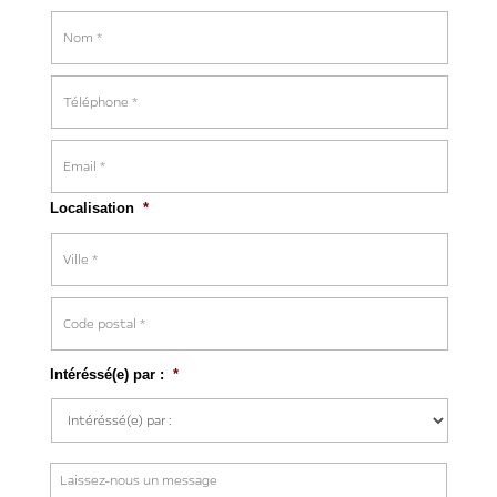
Prénom
Nom
T
é
l
é
E
p
-
h
m
o
a
n
Localisation
*
i
e
l
*
*
Ville
Code
Intéréssé(e) par :
*
Postal
M
e