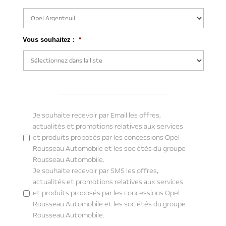
Postal
Vous souhaitez :
*
A
Je souhaite recevoir par Email les offres,
c
actualités et promotions relatives aux services
c
et produits proposés par les concessions Opel
o
r
Rousseau Automobile et les sociétés du groupe
d
Rousseau Automobile.
c
o
Je souhaite recevoir par SMS les offres,
n
actualités et promotions relatives aux services
s
et produits proposés par les concessions Opel
e
n
Rousseau Automobile et les sociétés du groupe
t
Rousseau Automobile.
e