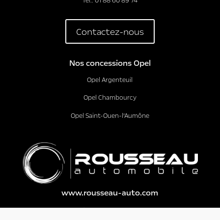
é
*
Contactez-nous
Nos concessions Opel
Opel Argenteuil
Opel Chambourcy
Opel Saint-Ouen-l’Aumône
www.rousseau-auto.com
Qui sommes-nous ?